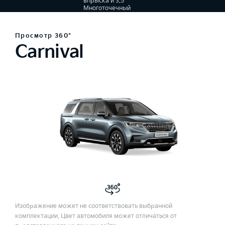
впрыска и 3.5
Многоточечный
впрыск
топлива, 8-
ступенчатый
Просмотр 360°
автомат
Carnival
Изображение может не соответствовать выбранной
комплектации. Цвет автомобиля может отличаться от