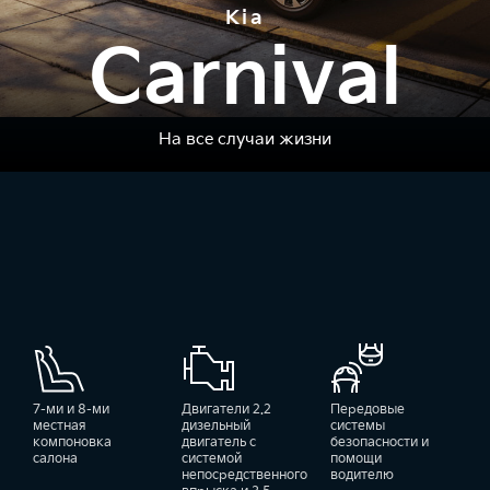
Kia
Carnival
На все случаи жизни
7-ми и 8-ми
Двигатели 2.2
Передовые
местная
дизельный
системы
компоновка
двигатель с
безопасности и
салона
системой
помощи
непосредственного
водителю