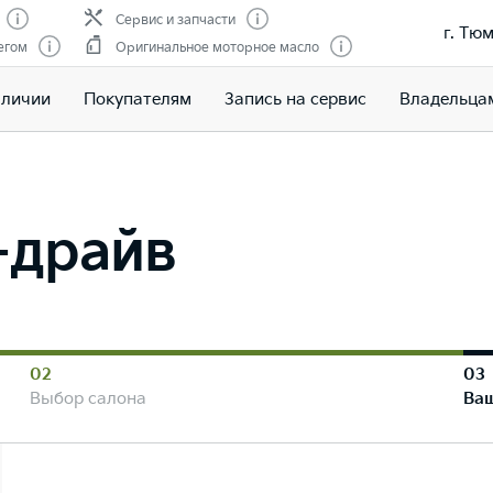
Сервис и запчасти
г. Тюм
егом
Оригинальное моторное масло
аличии
Покупателям
Запись на сервис
Владельца
т-драйв
02
03
Выбор салона
Ва