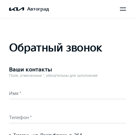
Выбран Sorento
Автоград
Обратный звонок
Ваши контакты
Поля, отмеченные *, обязательны для заполнения
Имя *
Телефон *