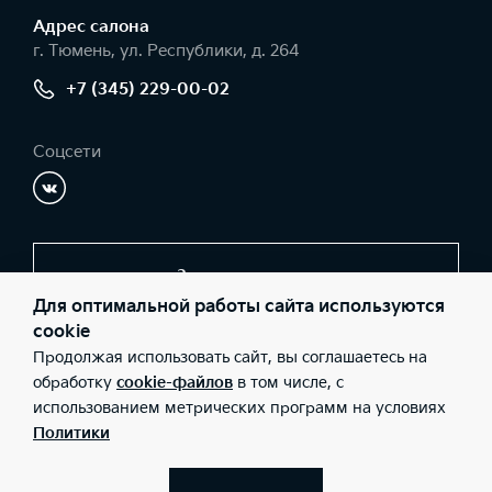
Адрес салонa
г. Тюмень, ул. Республики, д. 264
+7 (345) 229-00-02
Соцсети
Заказать звонок
Для оптимальной работы сайта используются
cookie
Продолжая использовать сайт, вы соглашаетесь на
© 2026 Юридические лица ООО «Тайм-мобиль» (Фактический
адрес: г. Тюмень, ул. Республики, д. 264; Телефон: +7 (345) 229-
обработку
cookie-файлов
в том числе, с
00-02; ИНН: 7203178017; ОГРН: 1067203318126), ООО «Киа
использованием метрических программ на условиях
Россия и СНГ» (Фактический адрес: г.Москва, Валовая 26;
Телефон: 8 800 301 08 80; ИНН: 7728674093; ОГРН:
Политики
5087746291760) ведут деятельность на территории РФ в
соответствии с законодательством РФ. Реализуемые товары
доступны к получению на территории РФ. Информация о