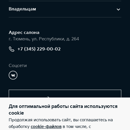
Владельцам
Адрес салонa
г. Тюмень, ул. Республики, д. 264
+7 (345) 229-00-02
Соцсети
Заказать звонок
Для оптимальной работы сайта используются
cookie
Продолжая использовать сайт, вы соглашаетесь на
© 2026 Юридические лица ООО «Тайм-мобиль» (Фактический
адрес: г. Тюмень, ул. Республики, д. 264; Телефон: +7 (345) 229-
обработку
cookie-файлов
в том числе, с
00-02; ИНН: 7203178017; ОГРН: 1067203318126), ООО «Киа