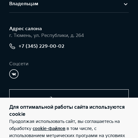
Владельцам
Адрес салонa
г. Тюмень, ул. Республики, д. 264
+7 (345) 229-00-02
Соцсети
Заказать звонок
Для оптимальной работы сайта используются
cookie
Продолжая использовать сайт, вы соглашаетесь на
© 2026 Юридические лица ООО «Тайм-мобиль» (Фактический
адрес: г. Тюмень, ул. Республики, д. 264; Телефон: +7 (345) 229-
обработку
cookie-файлов
в том числе, с
00-02; ИНН: 7203178017; ОГРН: 1067203318126), ООО «Киа
использованием метрических программ на условиях
Россия и СНГ» (Фактический адрес: г.Москва, Валовая 26;