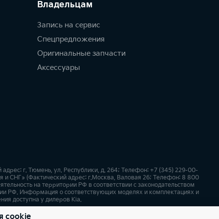
Владельцам
Запись на сервис
Спецпредложения
Оригинальные запчасти
Аксессуары
ес: г. Тюмень, ул. Республики, д. 264; Телефон: +7 (345) 229-00-
я и СНГ» (Фактический адрес: г.Москва, Валовая 26; Телефон: 8 800
ятельность на территории РФ в соответствии с законодательством
ии РФ. Информация о соответствующих моделях и комплектациях и
ния доступна у дилеров Kia.
я cookie
х
Карта сайта