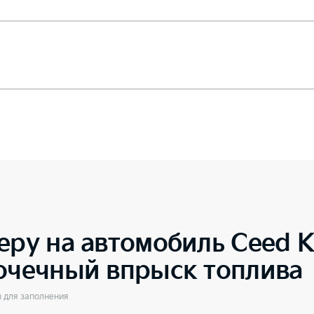
еру на автомобиль
Ceed 
точечный впрыск топлива
ы для заполнения