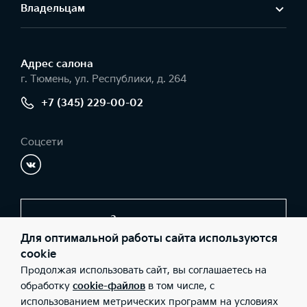
Владельцам
Адрес салонa
г. Тюмень, ул. Республики, д. 264
+7 (345) 229-00-02
Соцсети
Заказать звонок
Для оптимальной работы сайта используются
cookie
Продолжая использовать сайт, вы соглашаетесь на
© 2026 Юридические лица ООО «Тайм-мобиль» (Фактический
адрес: г. Тюмень, ул. Республики, д. 264; Телефон: +7 (345) 229-
обработку
cookie-файлов
в том числе, с
00-02; ИНН: 7203178017; ОГРН: 1067203318126), ООО «Киа
использованием метрических программ на условиях
Россия и СНГ» (Фактический адрес: г.Москва, Валовая 26;